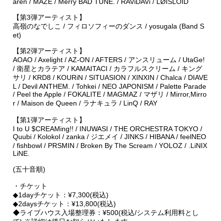
aren / MAZE / Merry BAD TUNE. / RAViDAVi / LØISLOID
【第3弾アーティスト】
高嶺のなでしこ / フィロソフィーのダンス / yosugala (Band S
et)
【第2弾アーティスト】
AOAO / Axelight / AZ-ON / AFTERS / アンスリューム / UtaGe!
/ 衛星とカラテア / KAMAITACI / カラフルスクリーム / キング
サリ / KRD8 / KOURiN / SITUASION / XINXIN / Chalca / DIAVE
L / Devil ANTHEM. / Tohkei / NEO JAPONISM / Palette Parade
/ Peel the Apple / FOKALITE / MAGMAZ / マザリ / Mirror,Mirro
r / Maison de Queen / ラナキュラ / LinQ / RAY
【第1弾アーティスト】
I to U $CREAMing!! / INUWASI / THE ORCHESTRA TOKYO /
Quubi / Kolokol / zanka / ジエメイ / JINKS / HIBANA / feelNEO
/ fishbowl / PRSMIN / Broken By The Scream / YOLOZ / .LiNIX
LiNE.
(五十音順)
・チケット
◆1dayチケット：¥7,300(税込)
◆2daysチケット：¥13,800(税込)
◆ライブハウス入場整理券：¥500(税込/システム利用料とし