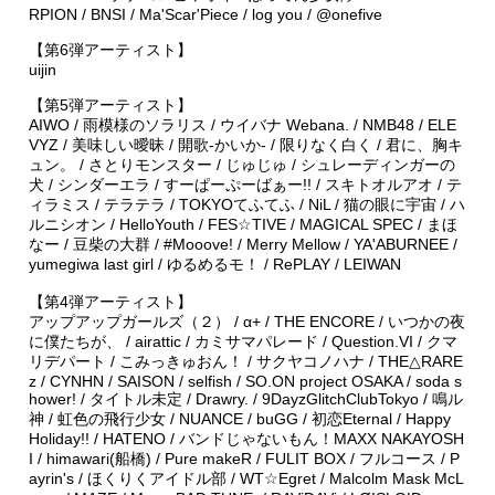
RPION / BNSI / Ma'Scar'Piece / log you / @onefive
【第6弾アーティスト】
uijin
【第5弾アーティスト】
AIWO / 雨模様のソラリス / ウイバナ Webana. / NMB48 / ELE
VYZ / 美味しい曖昧 / 開歌-かいか- / 限りなく白く / 君に、胸キ
ュン。 / さとりモンスター / じゅじゅ / シュレーディンガーの
犬 / シンダーエラ / すーぱーぷーばぁー!! / スキトオルアオ / テ
ィラミス / テラテラ / TOKYOてふてふ / NiL / 猫の眼に宇宙 / ハ
ルニシオン / HelloYouth / FES☆TIVE / MAGICAL SPEC / まほ
なー / 豆柴の大群 / #Mooove! / Merry Mellow / YA'ABURNEE /
yumegiwa last girl / ゆるめるモ！ / RePLAY / LEIWAN
【第4弾アーティスト】
アップアップガールズ（２） / α+ / THE ENCORE / いつかの夜
に僕たちが、 / airattic / カミサマパレード / Question.VI / クマ
リデパート / こみっきゅおん！ / サクヤコノハナ / THE△RARE
z / CYNHN / SAISON / selfish / SO.ON project OSAKA / soda s
hower! / タイトル未定 / Drawry. / 9DayzGlitchClubTokyo / 鳴ル
神 / 虹色の飛行少女 / NUANCE / buGG / 初恋Eternal / Happy
Holiday!! / HATENO / バンドじゃないもん！MAXX NAKAYOSH
I / himawari(船橋) / Pure makeR / FULIT BOX / フルコース / P
ayrin's / ほくりくアイドル部 / WT☆Egret / Malcolm Mask McL