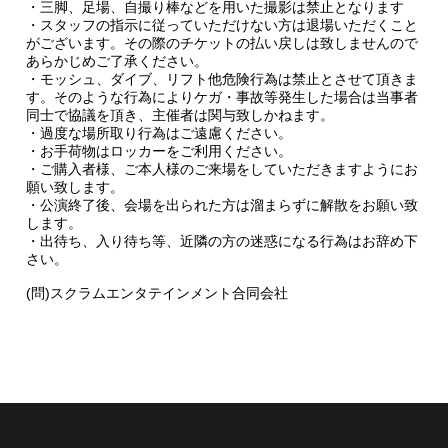
・三脚、足場、自撮り棒などを用いた撮影は禁止となります
・スタッフの指示に従っていただけない方は退場いただくこと
がございます。その際のチケットの払い戻しは致しませんので
あらかじめご了承ください。
・モッシュ、ダイブ、リフト他危険行為は禁止とさせて頂きま
す。そのような行為によりケガ・事故等発生した場合は当事者
同士で協議を頂き、主催者は関与致しかねます。
・過度な場所取り行為はご遠慮ください。
・お手荷物はロッカーをご利用ください。
・ご購入者様、ご本人様のご来場をしていただきますようにお
願い致します。
・公演終了後、会場を出られた方は溜まらずに解散をお願い致
します。
・出待ち、入り待ち等、近隣の方の迷惑になる行為はお辞め下
さい。
(問)スクラムエンタテインメント合同会社