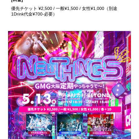
優先チケット ¥2,500 / 一般¥1,500 / 女性¥1,000（別途
1Drink代金¥700-必要）