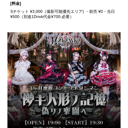
[料金]
Sチケット ¥3,000（撮影可能優先エリア) ・前売 ¥0・当日
¥500（別途1Drink代金¥700-必要）